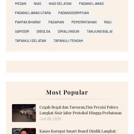
MEDAN
NIAS
NIAS SELATAN
PADANG LAWAS
PADANG LAWAS UTARA
PADANGSIDIMPUAN
PAKPAK BHARAT
PASAMAN
PEMERINTAHAN
RIAU
SAMOSIR
SIBOLGA
SIMALUNGUN
TANJUNG BALAI
TAPANULI SELATAN
TAPANULI TENGAH
Most Popular
Cegah Begal dan Tawuran,Tim Presisi Polres
Langkat Sisir Jalur Protokol Hingga Perbatasan
Juli 08, 2026
Kasus Korupsi Smart Board Disdik Langkat: