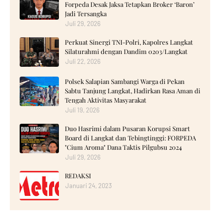
Forpeda Desak Jaksa Tetapkan Broker ‘Baron’
Jadi Tersangka
Juli 29, 2026
Perkuat Sinergi TNI-Polri, Kapolres Langkat
Silaturahmi dengan Dandim 0203/Langkat
Juli 22, 2026
Polsek Salapian Sambangi Warga di Pekan
Sabtu Tanjung Langkat, Hadirkan Rasa Aman di
Tengah Aktivitas Masyarakat
Juli 19, 2026
‎Duo Hasrimi dalam Pusaran Korupsi Smart
Board di Langkat dan Tebingtinggi: FORPEDA
"Cium Aroma" Dana Taktis Pilgubsu 2024 ‎
Juli 29, 2026
REDAKSI
Januari 24, 2023