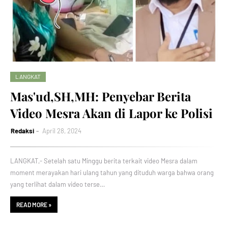
LANGKAT
Mas'ud,SH,MH: Penyebar Berita
Video Mesra Akan di Lapor ke Polisi
Redaksi
April 28, 2024
LANGKAT,- Setelah satu Minggu berita terkait video Mesra dalam
moment merayakan hari ulang tahun yang dituduh warga bahwa orang
yang terlihat dalam video terse…
READ MORE »