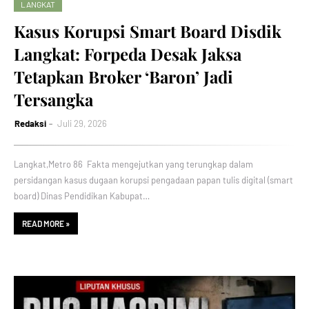
LANGKAT
Kasus Korupsi Smart Board Disdik
Langkat: Forpeda Desak Jaksa
Tetapkan Broker ‘Baron’ Jadi
Tersangka
Redaksi
Juli 29, 2026
‎Langkat,Metro 86 Fakta mengejutkan yang terungkap dalam
persidangan kasus dugaan korupsi pengadaan papan tulis digital (smart
board) Dinas Pendidikan Kabupat…
READ MORE »