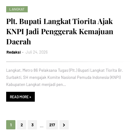
LANGKAT
Plt. Bupati Langkat Tiorita Ajak
KNPI Jadi Penggerak Kemajuan
Daerah
Redaksi
Juli 24, 2026
Langkat, Metro 86 Pelaksana Tugas (Plt.) Bupati Langkat Tiorita Br.
Surbakti, SH mengajak Komite Nasional Pemuda Indonesia (KNPI)
Kabupaten Langkat menjadi pen…
READ MORE »
...
1
2
3
217