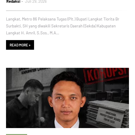
Redaksi
Juli 29, 2026
Langkat, Metro 86 Pelaksana Tugas (Plt.) Bupati Langkat Tiorita Br
Surbakti, SH yang diwakili Sekretaris Daerah (Sekda) Kabupaten
Langkat H. Amril, S.Sos., M.A…
READ MORE »