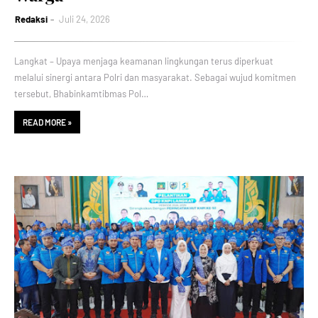
Redaksi
Juli 24, 2026
Langkat – Upaya menjaga keamanan lingkungan terus diperkuat
melalui sinergi antara Polri dan masyarakat. Sebagai wujud komitmen
tersebut, Bhabinkamtibmas Pol…
READ MORE »