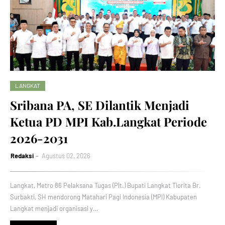
LANGKAT
Sribana PA, SE Dilantik Menjadi
Ketua PD MPI Kab.Langkat Periode
2026-2031
Redaksi
Agustus 02, 2026
Langkat, Metro 86 Pelaksana Tugas (Plt.) Bupati Langkat Tiorita Br.
Surbakti, SH mendorong Matahari Pagi Indonesia (MPI) Kabupaten
Langkat menjadi organisasi y…