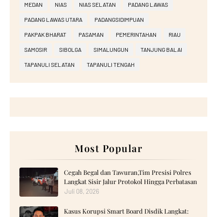
MEDAN
NIAS
NIAS SELATAN
PADANG LAWAS
PADANG LAWAS UTARA
PADANGSIDIMPUAN
PAKPAK BHARAT
PASAMAN
PEMERINTAHAN
RIAU
SAMOSIR
SIBOLGA
SIMALUNGUN
TANJUNG BALAI
TAPANULI SELATAN
TAPANULI TENGAH
Most Popular
Cegah Begal dan Tawuran,Tim Presisi Polres
Langkat Sisir Jalur Protokol Hingga Perbatasan
Juli 08, 2026
Kasus Korupsi Smart Board Disdik Langkat: