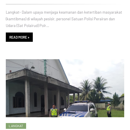
Langkat- Dalam upaya menjaga keamanan dan ketertiban masyarakat
(kamtibmas) di wilayah pesisir, personel Satuan Polisi Perairan dan
Udara (Sat Polairud) Polr…
READ MORE »
LANGKAT