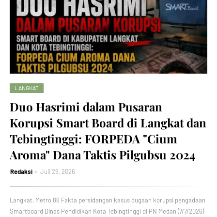
LANGKAT
‎Duo Hasrimi dalam Pusaran
Korupsi Smart Board di Langkat dan
Tebingtinggi: FORPEDA "Cium
Aroma" Dana Taktis Pilgubsu 2024 ‎
Redaksi
Juli 29, 2026
‎Langkat, Metro 86 Fakta persidangan kasus dugaan korupsi pengadaan
Smartboard Dinas Pendidikan Kota Tebingtinggi di PN Medan (7/7/2026)