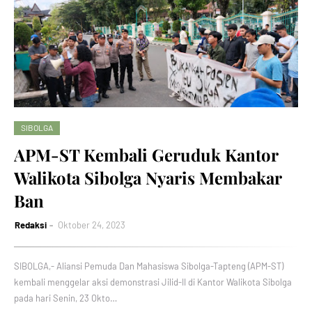
SIBOLGA
APM-ST Kembali Geruduk Kantor
Walikota Sibolga Nyaris Membakar
Ban
Redaksi
Oktober 24, 2023
SIBOLGA,- Aliansi Pemuda Dan Mahasiswa Sibolga-Tapteng (APM-ST)
kembali menggelar aksi demonstrasi Jilid-II di Kantor Walikota Sibolga
pada hari Senin, 23 Okto…