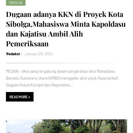
SIBOLGA
Dugaan adanya KKN di Proyek Kota
Sibolga,Mahasiswa Minta Kapoldasu
dan Kajatisu Ambil Alih
Pemeriksaan
Redaksi
Januari 29, 2024
MEDAN,- Aksi yang tergabung dalam pergerakan Aksi Mahasiswa
Bersatu Sumatera Utara (AMBS) menggelar aksi unjuk Rasa,terkait
Dugaan Kolusi Korupsi dan Nepotisme…
READ MORE »