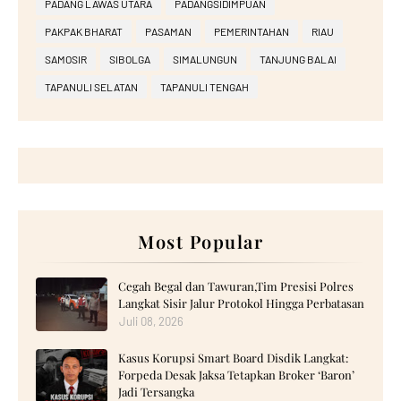
PADANG LAWAS UTARA
PADANGSIDIMPUAN
PAKPAK BHARAT
PASAMAN
PEMERINTAHAN
RIAU
SAMOSIR
SIBOLGA
SIMALUNGUN
TANJUNG BALAI
TAPANULI SELATAN
TAPANULI TENGAH
Most Popular
Cegah Begal dan Tawuran,Tim Presisi Polres
Langkat Sisir Jalur Protokol Hingga Perbatasan
Juli 08, 2026
Kasus Korupsi Smart Board Disdik Langkat:
Forpeda Desak Jaksa Tetapkan Broker ‘Baron’
Jadi Tersangka