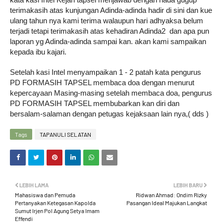
kata kasi Intel Kejari tapsel menjawab dengan nada gugup 
terimakasih atas kunjungan Adinda-adinda hadir di sini dan kue 
ulang tahun nya kami terima walaupun hari adhyaksa belum 
terjadi tetapi terimakasih atas kehadiran Adinda2  dan apa pun 
laporan yg Adinda-adinda sampai kan. akan kami sampaikan 
kepada ibu kajari.
Setelah kasi Intel menyampaikan 1 - 2 patah kata pengurus 
PD FORMASIH TAPSEL membaca doa dengan menurut 
kepercayaan Masing-masing setelah membaca doa, pengurus 
PD FORMASIH TAPSEL membubarkan kan diri dan 
bersalam-salaman dengan petugas kejaksaan lain nya,( dds )
Tags
TAPANULI SELATAN
LEBIH LAMA
LEBIH BARU
Mahasiswa dan Pemuda
Ridwan Ahmad: Ondim Rizky
Pertanyakan Ketegasan Kapolda
Pasangan Ideal Majukan Langkat
Sumut Irjen Pol Agung Setya Imam
Effendi