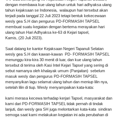
dengan membawa kue ulang tahun untuk hari adhyaksa ulang 
tahun kejaksaan se Indonesia,  walaupun hari tersebut akan 
terjadi pada tanggal 22 Juli 2023 tetapi bentuk kekecewaan 
wesly gea S.H dan pengurus PD-FORMASIH TAPSEL 
membuat suatu kegiatan dengan bertema merayakan hari 
ulang tahun Hari Adhyaksa ke-63 di Kejari tapsel, 
Kamis, (20 Juli 2023).
Saat datang ke kantor Kejaksaan Negeri Tapanuli Selatan 
wesly gea S.H dan kawan-kawan  PD- FORMASIH TAPSEL 
menunggu kira-kira 30 menit di luar, dan kue ulang tahun 
tersebut di terima oleh Kasi Intel Kejari Tapsel yang sering di 
sebut namanya oleh khalayak umum (Panjaitan)  sebelum 
masuk wesly dan pengurus PD-FORMASIH TAPSEL 
menyanyikan lagu selamat ulang tahun dan meniup lilin nya, 
setelah lilin di tiup. Wesly menyampaikan kata-kata: 
kami merasa kecewa terhadap kerjari Tapsel, masyarakat dan 
kami dari PD-FORMASIH TAPSEL tidak pernah di tindak 
lanjuti, dan wesly gea SH juga melontarkan kata-kata  sindiran 
semoga saat kami melakukan kegiatan ini ada perubahan di 