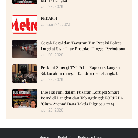
Jadi Tersangka
Juli 29, 2026
REDAKSI
Januari 24, 2023
Cegah Begal dan Tawuran,Tim Presisi Polres
Langkat Sisir Jalur Protokol Hingga Perbatasan
Juli 08, 2026
Perkuat Sinergi TNI-Polri, Kapolres Langkat
Silaturahmi dengan Dandim 0203/Langkat
Juli 22, 2026
‎Duo Hasrimi dalam Pusaran Korupsi Smart
Board di Langkat dan Tebingtinggi: FORPEDA
"Cium Aroma" Dana Taktis Pilgubsu 2024 ‎
Juli 29, 2026
Home
Redaksi
Pedoman Siber