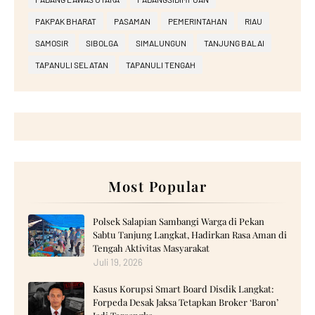
PAKPAK BHARAT
PASAMAN
PEMERINTAHAN
RIAU
SAMOSIR
SIBOLGA
SIMALUNGUN
TANJUNG BALAI
TAPANULI SELATAN
TAPANULI TENGAH
Most Popular
Polsek Salapian Sambangi Warga di Pekan
Sabtu Tanjung Langkat, Hadirkan Rasa Aman di
Tengah Aktivitas Masyarakat
Juli 19, 2026
Kasus Korupsi Smart Board Disdik Langkat:
Forpeda Desak Jaksa Tetapkan Broker ‘Baron’