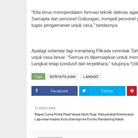
“Kita terus memperdalam formasi teknik dalmas agar
Samapta dan personel Gabungan, menjadi personel ya
tugas pengamanan unjuk rasa,” tandasnya.
Apalagi sebentar lagi menjelang Pilkada serentak Tah
unjuk rasa besar. “Semua ini dipersiapkan untuk me
Langkat tetap kondusif dan terpelihara,” tutupnya.*(rili
Tags
BERITA PILIHAN
LANGKAT
Facebook
Twitter
LEBIH LAMA
Rapat Cuma Minta Maaf tanpa Ganti Rugi, Masyarakat Berencana
Laporkan Kades Koto Baringin ke Polres Mandailing Natal