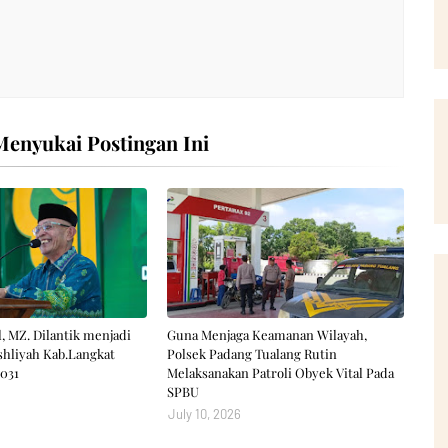
enyukai Postingan Ini
, MZ. Dilantik menjadi
Guna Menjaga Keamanan Wilayah,
hliyah Kab.Langkat
Polsek Padang Tualang Rutin
031
Melaksanakan Patroli Obyek Vital Pada
SPBU
July 10, 2026