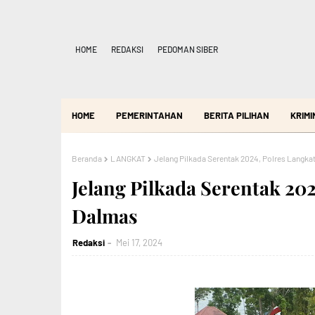
HOME
REDAKSI
PEDOMAN SIBER
HOME
PEMERINTAHAN
BERITA PILIHAN
KRIMI
Beranda
LANGKAT
Jelang Pilkada Serentak 2024, Polres Langkat
Jelang Pilkada Serentak 202
Dalmas
Redaksi
Mei 17, 2024