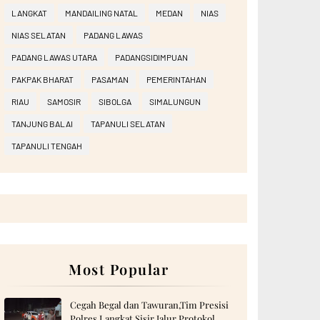
LANGKAT
MANDAILING NATAL
MEDAN
NIAS
NIAS SELATAN
PADANG LAWAS
PADANG LAWAS UTARA
PADANGSIDIMPUAN
PAKPAK BHARAT
PASAMAN
PEMERINTAHAN
RIAU
SAMOSIR
SIBOLGA
SIMALUNGUN
TANJUNG BALAI
TAPANULI SELATAN
TAPANULI TENGAH
Most Popular
Cegah Begal dan Tawuran,Tim Presisi
Polres Langkat Sisir Jalur Protokol