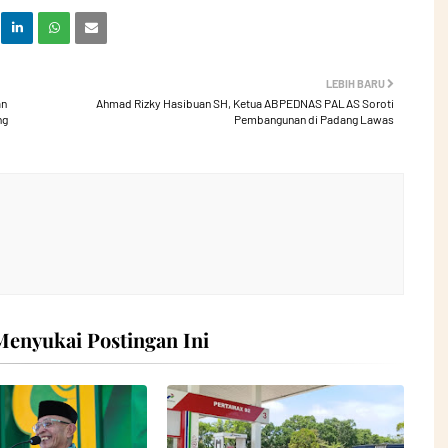
LEBIH BARU
an
Ahmad Rizky Hasibuan SH, Ketua ABPEDNAS PALAS Soroti
ng
Pembangunan di Padang Lawas
enyukai Postingan Ini