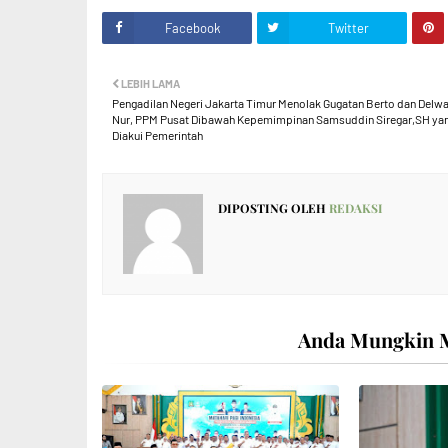
Facebook
Twitter
LEBIH LAMA
Pengadilan Negeri Jakarta Timur Menolak Gugatan Berto dan Delw
Nur, PPM Pusat Dibawah Kepemimpinan Samsuddin Siregar,SH ya
Diakui Pemerintah
DIPOSTING OLEH
REDAKSI
Anda Mungkin M