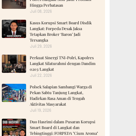
Hingga Perbatasan
Juli 08, 2026
Kasus Korupsi Smart Board Disdik
Langkat: Forpeda Desak Jaksa
Tetapkan Broker ‘Baron’ Jadi
Tersangka
Juli 29, 2026
Perkuat Sinergi TNI-Polri, Kapolres
Langkat Silaturahmi dengan Dandim
0203/Langkat
Juli 22, 2026
Polsek Salapian Sambangi Warga di
Pekan Sabtu Tanjung Langkat,
Hadirkan Rasa Aman di Tengah
Aktivitas Masyarakat
Juli 19, 2026
‎Duo Hasrimi dalam Pusaran Korupsi
Smart Board di Langkat dan
Tebingtinggi: FORPEDA "Cium Aroma"