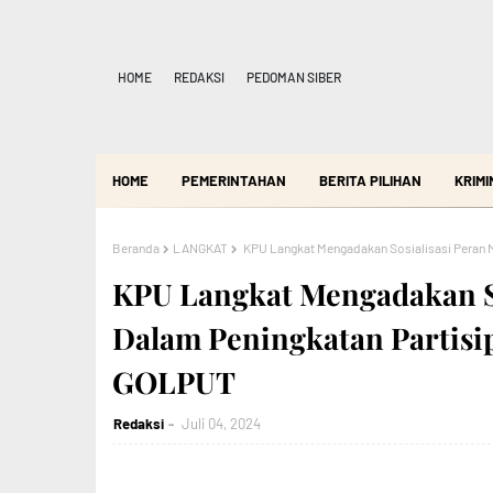
HOME
REDAKSI
PEDOMAN SIBER
HOME
PEMERINTAHAN
BERITA PILIHAN
KRIMI
Beranda
LANGKAT
KPU Langkat Mengadakan Sosialisasi Peran M
KPU Langkat Mengadakan So
Dalam Peningkatan Partisi
GOLPUT
Redaksi
Juli 04, 2024