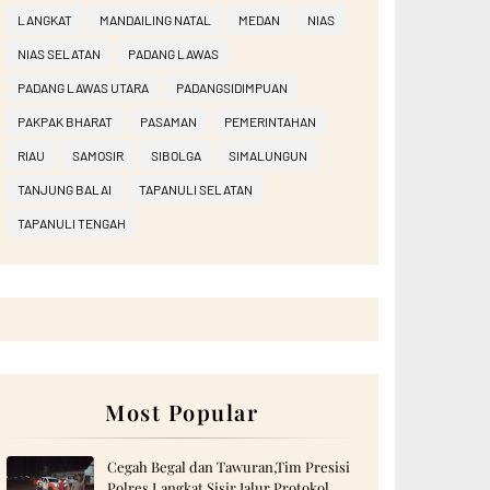
LANGKAT
MANDAILING NATAL
MEDAN
NIAS
NIAS SELATAN
PADANG LAWAS
PADANG LAWAS UTARA
PADANGSIDIMPUAN
PAKPAK BHARAT
PASAMAN
PEMERINTAHAN
RIAU
SAMOSIR
SIBOLGA
SIMALUNGUN
TANJUNG BALAI
TAPANULI SELATAN
TAPANULI TENGAH
Most Popular
Cegah Begal dan Tawuran,Tim Presisi
Polres Langkat Sisir Jalur Protokol