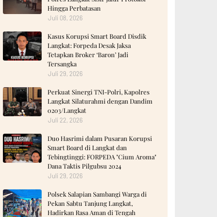
Hingga Perbatasan
Juli 08, 2026
Kasus Korupsi Smart Board Disdik
Langkat: Forpeda Desak Jaksa
Tetapkan Broker ‘Baron’ Jadi
Tersangka
Juli 29, 2026
Perkuat Sinergi TNI-Polri, Kapolres
Langkat Silaturahmi dengan Dandim
0203/Langkat
Juli 22, 2026
‎Duo Hasrimi dalam Pusaran Korupsi
Smart Board di Langkat dan
Tebingtinggi: FORPEDA "Cium Aroma"
Dana Taktis Pilgubsu 2024 ‎
Juli 29, 2026
Polsek Salapian Sambangi Warga di
Pekan Sabtu Tanjung Langkat,
Hadirkan Rasa Aman di Tengah