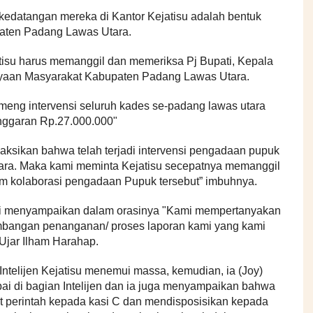
datangan mereka di Kantor Kejatisu adalah bentuk
aten Padang Lawas Utara.
isu harus memanggil dan memeriksa Pj Bupati, Kepala
aan Masyarakat Kabupaten Padang Lawas Utara.
eng intervensi seluruh kades se-padang lawas utara
ggaran Rp.27.000.000"
i saksikan bahwa telah terjadi intervensi pengadaan pupuk
tara. Maka kami meminta Kejatisu secepatnya memanggil
am kolaborasi pengadaan Pupuk tersebut” imbuhnya.
aksi menyampaikan dalam orasinya "Kami mempertanyakan
mbangan penanganan/ proses laporan kami yang kami
 Ujar Ilham Harahap.
Intelijen Kejatisu menemui massa, kemudian, ia (Joy)
 di bagian Intelijen dan ia juga menyampaikan bahwa
at perintah kepada kasi C dan mendisposisikan kepada