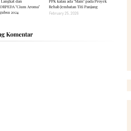
 Langkat dan
PPK kalau ada "Main" pada Proyek
 FORPEDA "Cium Aroma"
Rehab Jembatan Titi Panjang
gubsu 2024 ‎
February 25, 2026
ng Komentar