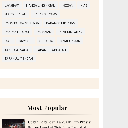
LANGKAT
MANDAILING NATAL
MEDAN
NIAS
NIAS SELATAN
PADANG LAWAS
PADANG LAWAS UTARA
PADANGSIDIMPUAN
PAKPAK BHARAT
PASAMAN
PEMERINTAHAN
RIAU
SAMOSIR
SIBOLGA
SIMALUNGUN
TANJUNG BALAI
TAPANULI SELATAN
TAPANULI TENGAH
Most Popular
Cegah Begal dan Tawuran,Tim Presisi
Polres Langkat Sisir Jalur Protokol