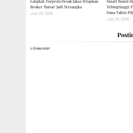
Langkat: Forpeda Desak Jaksa Tetapkan
Smart Board di
Broker ‘Baron’ Jadi Tersangka
Tebingtinggi:
Dana Taktis Pil
July 29, 2026
July 29, 2026
Posti
0 Komentar