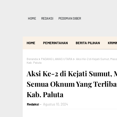
HOME
REDAKSI
PEDOMAN SIBER
HOME
PEMERINTAHAN
BERITA PILIHAN
KRIMI
Beranda
PADANG LAWAS UTARA
Aksi Ke-2 di Kejati Sumut, Ma
Kab. Paluta
Aksi Ke-2 di Kejati Sumut
Semua Oknum Yang Terliba
Kab. Paluta
Redaksi
Agustus 10, 2024