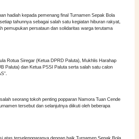
han hadiah kepada pemenang final Turnamen Sepak Bola
etiap tahunnya sebagai salah satu kegiatan hiburan rakyat,
h pemupukan persataun dan solidaritas warga terutama
n Mula Rotua Siregar (Ketua DPRD Paluta), Mukhlis Harahap
Paluta) dan Ketua PSSI Paluta serta salah satu calon
AS".
alah seorang tokoh penting popparan Namora Tuan Cende
namen tersebut dan selanjutnya diikuti oleh beberapa
 atas terselenggaranya dengan baik Turnamen Sepak Bola