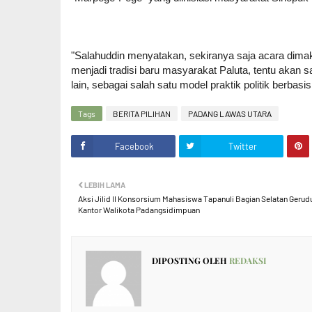
"Salahuddin menyatakan, sekiranya saja acara dimak
menjadi tradisi baru masyarakat Paluta, tentu akan 
lain, sebagai salah satu model praktik politik berbasi
Tags
BERITA PILIHAN
PADANG LAWAS UTARA
Facebook
Twitter
LEBIH LAMA
Aksi Jilid II Konsorsium Mahasiswa Tapanuli Bagian Selatan Gerud
Kantor Walikota Padangsidimpuan
DIPOSTING OLEH
REDAKSI