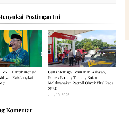
enyukai Postingan Ini
, MZ. Dilantik menjadi
Guna Menjaga Keamanan Wilayah,
hliyah Kab.Langkat
Polsek Padang Tualang Rutin
031
Melaksanakan Patroli Obyek Vital Pada
SPBU
July 10, 2026
ng Komentar