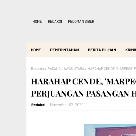
HOME
REDAKSI
PEDOMAN SIBER
HOME
PEMERINTAHAN
BERITA PILIHAN
KRIMI
Beranda
PADANG LAWAS UTARA
HARAHAP CENDE, 'MARPEGE-
HARAHAP CENDE, 'MARP
PERJUANGAN PASANGAN 
Redaksi
November 02, 2024