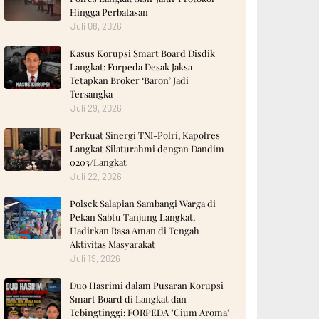
Hingga Perbatasan
Juli 08, 2026
Kasus Korupsi Smart Board Disdik
Langkat: Forpeda Desak Jaksa
Tetapkan Broker ‘Baron’ Jadi
Tersangka
Juli 29, 2026
Perkuat Sinergi TNI-Polri, Kapolres
Langkat Silaturahmi dengan Dandim
0203/Langkat
Juli 22, 2026
Polsek Salapian Sambangi Warga di
Pekan Sabtu Tanjung Langkat,
Hadirkan Rasa Aman di Tengah
Aktivitas Masyarakat
Juli 19, 2026
‎Duo Hasrimi dalam Pusaran Korupsi
Smart Board di Langkat dan
Tebingtinggi: FORPEDA "Cium Aroma"