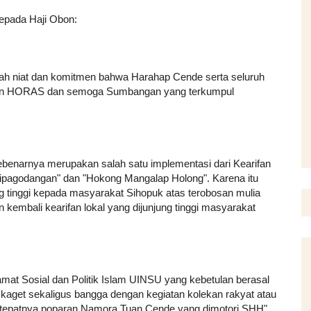
epada Haji Obon:
ah niat dan komitmen bahwa Harahap Cende serta seluruh
an HORAS dan semoga Sumbangan yang terkumpul
sebenarnya merupakan salah satu implementasi dari Kearifan
sipagodangan" dan "Hokong Mangalap Holong". Karena itu
tinggi kepada masyarakat Sihopuk atas terobosan mulia
 kembali kearifan lokal yang dijunjung tinggi masyarakat
mat Sosial dan Politik Islam UINSU yang kebetulan berasal
 kaget sekaligus bangga dengan kegiatan kolekan rakyat atau
k tepatnya poparan Namora Tuan Cende yang dimotori SHH".