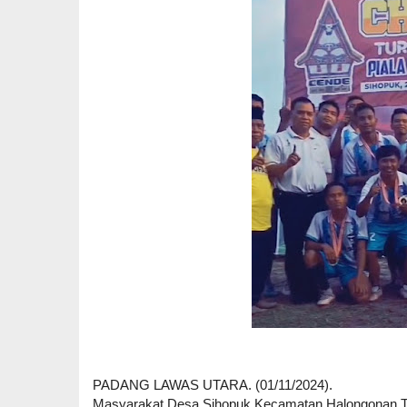
PADANG LAWAS UTARA. (01/11/2024).
Masyarakat Desa Sihopuk Kecamatan Halongonan T