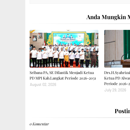
Anda Mungkin M
Sribana PA, SE Dilantik Menjadi Ketua
Drs.H.Syahrizal
PD MPI Kab.Langkat Periode 2026-2031
Ketua PD Alwas
Periode 2026-2
August 02, 2026
July 29, 2026
Posti
0 Komentar