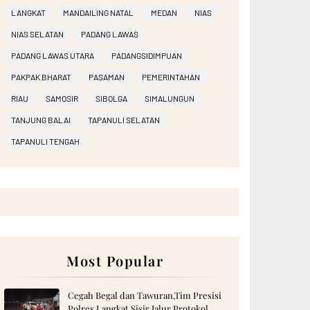
LANGKAT
MANDAILING NATAL
MEDAN
NIAS
NIAS SELATAN
PADANG LAWAS
PADANG LAWAS UTARA
PADANGSIDIMPUAN
PAKPAK BHARAT
PASAMAN
PEMERINTAHAN
RIAU
SAMOSIR
SIBOLGA
SIMALUNGUN
TANJUNG BALAI
TAPANULI SELATAN
TAPANULI TENGAH
Most Popular
Cegah Begal dan Tawuran,Tim Presisi
Polres Langkat Sisir Jalur Protokol